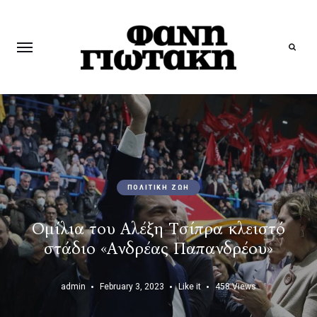
Search
ΠΟΛΙΤΙΚΗ ΖΩΗ
Ομίλια του Αλέξη Τσίπρα κλειστό
στάδιο «Ανδρέας Παπανδρέου»
admin
February 3, 2023
Like it
458
Views