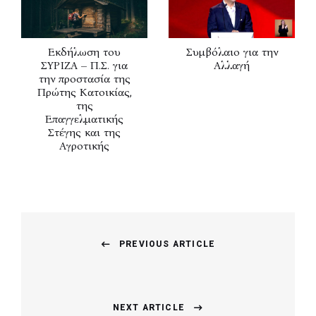
Eκδήλωση του
Συμβόλαιο για την
ΣΥΡΙΖΑ – Π.Σ. για
Αλλαγή
την προστασία της
Πρώτης Κατοικίας,
της
Επαγγελματικής
Στέγης και της
Αγροτικής
Post
PREVIOUS ARTICLE
navigation
Previous
post:
NEXT ARTICLE
Next