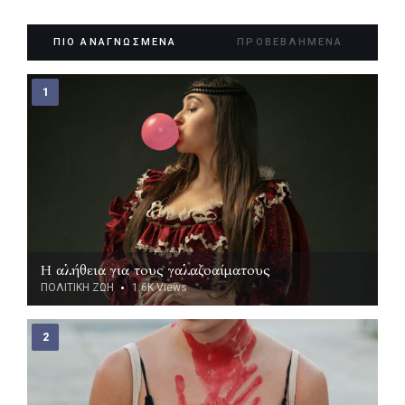
ΠΙΟ ΑΝΑΓΝΩΣΜΕΝΑ
ΠΡΟΒΕΒΛΗΜΕΝΑ
Η αλήθεια για τους γαλαζοαίματους
ΠΟΛΙΤΙΚΗ ΖΩΗ
1.6K
Views